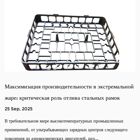
дительности в экстремальной
Анализ дефектов и конт
ь отлива стальных рамок
легированной сталью.
18 Sep, 2025
окотемпературных промышленных
Лотки сплавных материалов. 
щих зарядных центров следующего
компонентами, используемыми
 двигателей, цел...
долговечности, температурной