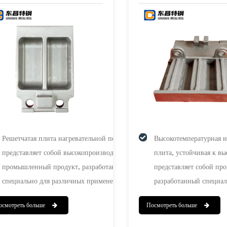
плита
Решетчатая плита нагревательной печи
Высокотемпературная и
представляет собой высокопроизводительный
плита, устойчивая к в
промышленный продукт, разработанный
представляет собой п
специально для различных применений в
разработанный специал
нагревательных печах. Изготовленный из
обладающий устойчиво
осмотреть больше
Посмотреть больше
жаростойких материалов, он обладает
температурам и износу
коррозионной стойкостью и износостойкостью, а
термостойкие материал