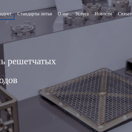
одукт
Стандарты литья
О нас
Услуга
Новости
Связат
 решетчатых
одов