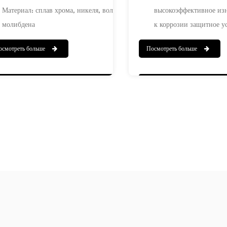
Материал: сплав хрома, никеля, вольфрама и
высокоэффективное изн
молибдена
к коррозии защитное у
Процесс: Композитное литье в песчаные формы
специально для хвосто
осмотреть больше
Посмотреть больше
способное эффективно 
корпуса печи. Благода
и инновационных прои
защитная пластина дем
коррозионную стойкост
температурах и суровых
может противостоять э
щелочных газов и друг
Уникальная конструкц
износостойкость и пов
производства. Подходи
таких отраслях, как це
и химическая промышл