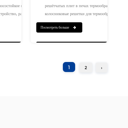
осостойкое и устойчивое
решётчатых плит в печах термообработки. Наш
стройство, разработанное
колосниковые решетки для термообработки
вой части печи и
изготавливаются с использованием материалов
Посмотреть больше
продлить срок службы
процессов, обеспечивающих
ря использованию сплавов
производительность и долговечность в условия
зводственных процессов
высоких температур. Они широко используютс
онстрирует
в процессах термообработки металлов,
ь при высоких
эффективно поддерживая заготовки,
1
2
›
 условиях, а также
обеспечивая при этом равномерное
розии кислотных и
распределение потока горячего воздуха,
их агрессивных сред.
повышая эффективность нагрева и качество
ия конструкции повышает
обработки.
ышает эффективность
т для печных систем в
ментная, металлургическая
енность.