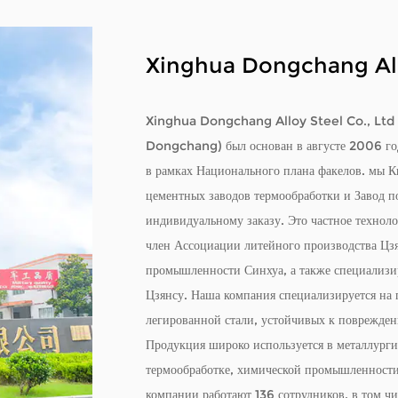
Xinghua Dongchang Allo
Xinghua Dongchang Alloy Steel Co., Ltd (
Dongchang) был основан в августе 2006 года
в рамках Национального плана факелов. мы
К
цементных заводов термообработки
и
Завод п
индивидуальному заказу
. Это частное технол
член Ассоциации литейного производства Цз
промышленности Синхуа, а также специализи
Цзянсу. Наша компания специализируется на 
легированной стали, устойчивых к поврежден
Продукция широко используется в металлурги
термообработке, химической промышленности
компании работают 136 сотрудников, в том ч