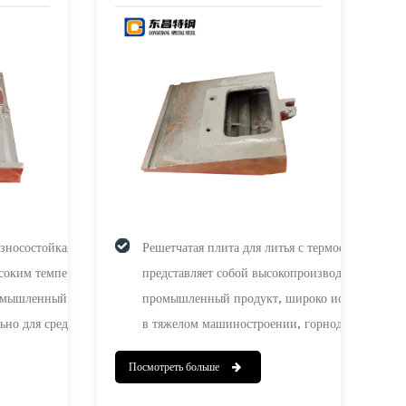
зносостойкая решетчатая
Решетчатая плита для литья с термообработкой,
ысоким температурам,
представляет собой высокопроизводительный
ромышленный продукт,
промышленный продукт, широко используемы
ьно для сред,
в тяжелом машиностроении, горнодобывающе
стью к высоким
и строительной промышленности. Благодаря
Посмотреть больше
. Он использует
передовым процессам термообработки наши
ы и передовые
решетки обладают износостойкостью,