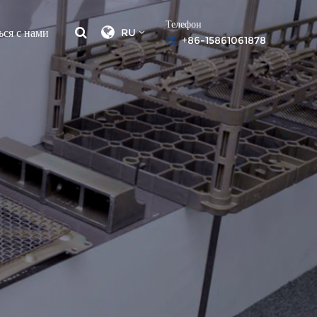
Телефон
ься с нами
RU
+86-15861061878