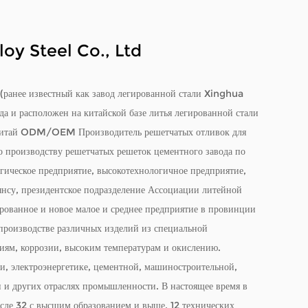
y Steel Co., Ltd
ранее известный как завод легированной стали Xinghua
 и расположен на китайской базе литья легированной стали
итай ODM/OEM Производитель решетчатых отливок для
о производству решетчатых решеток цементного завода по
огическое предприятие, высокотехнологичное предприятие,
янсу, президентское подразделение Ассоциации литейной
рованное и новое малое и среднее предприятие в провинции
производстве различных изделий из специальной
иям, коррозии, высоким температурам и окислению.
и, электроэнергетике, цементной, машиностроительной,
 и других отраслях промышленности. В настоящее время в
исле 32 с высшим образованием и выше, 12 технических