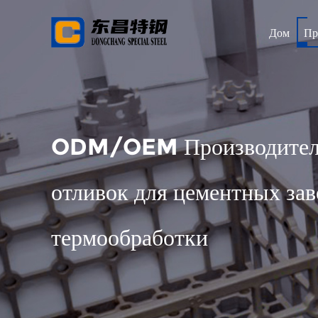
Дом
Пр
ODM/OEM Производитель
отливок для цементных зав
термообработки