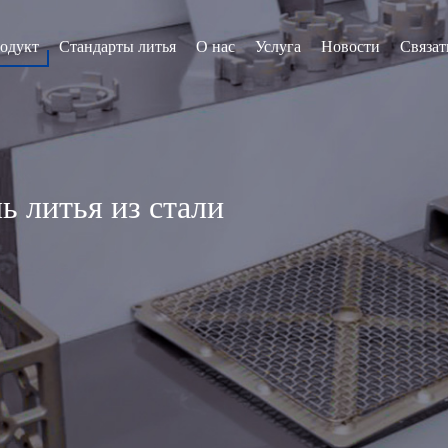
одукт
Стандарты литья
О нас
Услуга
Новости
Связат
литья из стали