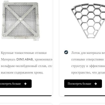
Крупные тонкостенные отливки
Лоток для материала в
Материал: DIN1.4848, хромоникелевый сплав,
сотовыми отверстиями
вольфрам-молибденовый сплав, сплав с
структуру и эффективн
высоким содержанием хрома.
пространство, что дела
Рабочее состояние: 980 ℃, термостойкий и
подходящим для класс
осмотреть больше
Посмотреть больше
износостойкий.
и транспортировки раз
Процесс: литье жидкого стекла в песчаные
небольших партий мате
формы, прецизионное литье из силиказоля,
веерообразная конструк