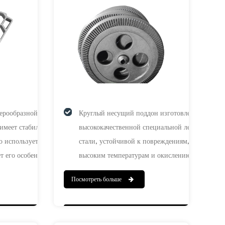
еерообразной формы с
Круглый несущий поддон изготовлен из
 имеет стабильную
высококачественной специальной легированно
о использует
стали, устойчивой к повреждениям, коррозии,
ет его особенно
высоким температурам и окислению, что
ифицированного хранения
обеспечивает длительную стабильную работу в
Посмотреть больше
личных сортов и
суровых условиях. Этот продукт широко
риалов. Его
используется в металлургии, энергетике,
ция облегчает
цементной, машиностроительной, термической