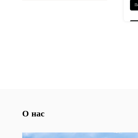
П
О нас