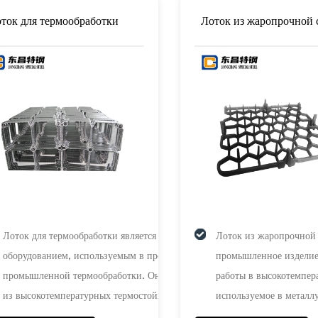
литье в композитные пески, прецизионное литье
штабелирование и раз
керамики
экономя место для хра
ток для термообработки
Лоток из жаропрочной 
повышая эффективность
материала веерообразн
высококачественных ма
высокой прочностью.
Лоток для термообработки является ключевым
Лоток из жаропрочной 
оборудованием, используемым в процессах
промышленное изделие,
промышленной термообработки. Он изготовлен
работы в высокотемпер
из высокотемпературных термостойких
используемое в металл
материалов, выдерживающих температуры и
промышленности, терм