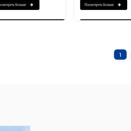
осмотреть больше
Посмотреть больше
химическую среду, гарантируя отсутствие
других областях. Он и
деформации и окисления при высоких
стали и выдерживает 
температурах. Конструкция наших лотков
градусов по Цельсию, о
ориентирована на долговечность и
окислению и термоуста
производительность, подходит для процессов
из материала может со
термообработки различных металлов и сплавов,
физические свойства п
1
включая отжиг, закалку, отпуск и т. д.
обладает хорошей меха
коррозионной стойкост
длительное использова
повреждений.