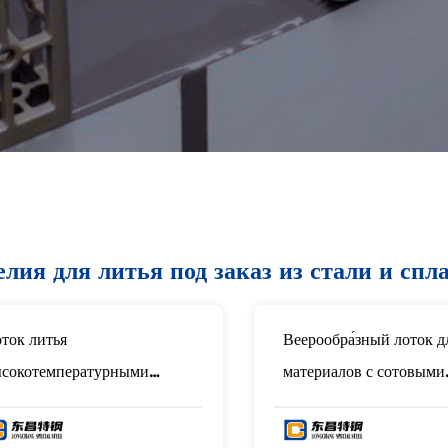
елия для литья под заказ из стали и спл
ток литья
Веерообра́зный лоток д
сокотемпературными
материалов с сотовыми
лавами для оборудования
отверстиями
я термообработки