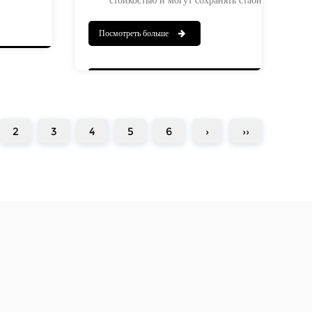
зготовлен из жаропрочной
работу в течение длительного времени в
Посмотреть больше
температуру выше 1000
суровых условиях. Высокоточный процесс лить
бладает стойкостью к
обеспечивает баланс и однородность лотка с
лостностью. Этот лоток
материалом во время использования, тем самы
хранять стабильные
повышая эффективность производства.
ри высоких температурах,
Конструкция лотка точна и может удовлетвори
2
3
4
5
6
›
››
нической прочностью и
требования к нагрузке различного тяжелого
ью, обеспечивая
оборудования, подходящего для таких отраслей
ние без деформации и
как металлургия, горнодобывающая
промышленность и машиностроение.