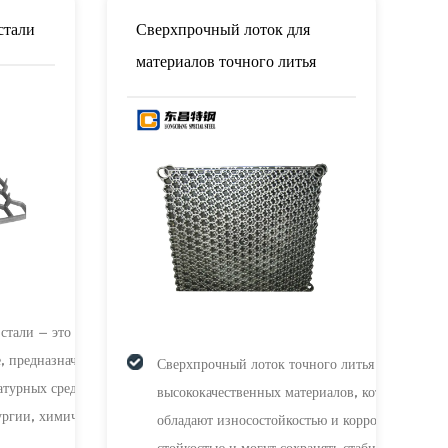
мещение, эффективно
и химической промышленности
нения и одновременно
стали
Сверхпрочный лоток для
 работы. Лоток для
материалов точного литья
ой формы изготовлен из
териалов и отличается
стали — это
 предназначенное для
Сверхпрочный лоток точного литья из
атурных средах, широко
высококачественных материалов, которые
ургии, химической
обладают износостойкостью и коррозионной
ической обработке и
стойкостью и могут сохранять стабильную