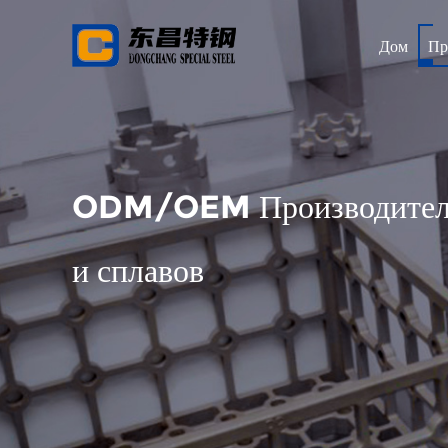
Дом
Пр
ODM/OEM Производитель 
и сплавов