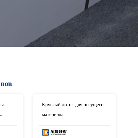
авов
ля
Круглый лоток для несущего
материала